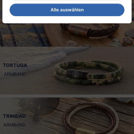
Alle auswählen
SYLT
ARMBAND
TORTUGA
ARMBAND
TRINIDAD
ARMBAND