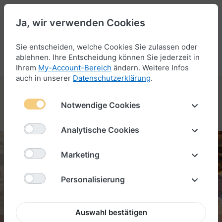
Ja, wir verwenden Cookies
44
Sie entscheiden, welche Cookies Sie zulassen oder
Menü
Anmelden
Vergleichen
Wunschliste
Warenkorb
ablehnen. Ihre Entscheidung können Sie jederzeit in
Ihrem
My-Account-Bereich
ändern. Weitere Infos
auch in unserer
Datenschutzerklärung
.
Notwendige Cookies
LEDER-ARMBÄNDER ENTDECKEN
Analytische Cookies
Marketing
MADEIRA
ARMBAND
Personalisierung
Auswahl bestätigen