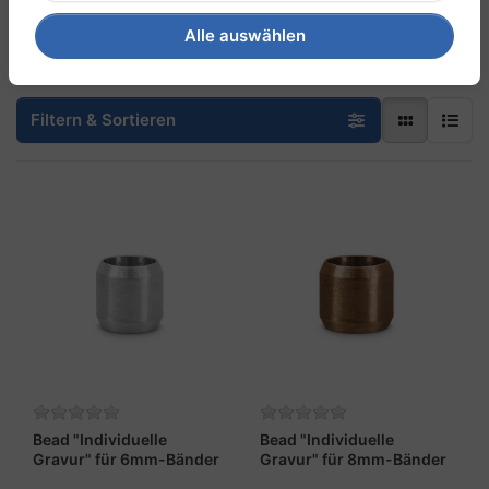
oder als Erinnerung an gemeinsame Erlebnisse.
Alle auswählen
Filtern & Sortieren
Bead "Individuelle
Bead "Individuelle
Gravur" für 6mm-Bänder
Gravur" für 8mm-Bänder
stahlfarben
braun