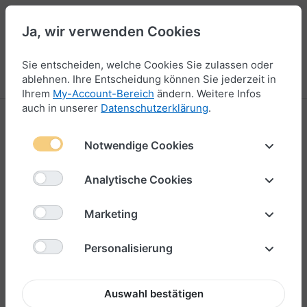
Ja, wir verwenden Cookies
44
Sie entscheiden, welche Cookies Sie zulassen oder
Menü
Anmelden
Vergleichen
Wunschliste
Warenkorb
ablehnen. Ihre Entscheidung können Sie jederzeit in
Ihrem
My-Account-Bereich
ändern. Weitere Infos
auch in unserer
Datenschutzerklärung
.
Bead
Notwendige Cookies
1-24
von
52
Für unsere 8 mm Armbänder gibt es
zahlreiche gravierte
Analytische Cookies
Beads
mit verschiedenen Städtenamen und den
dazugehörigen Koordinaten. Sollte dein Lieblingsort nicht
Marketing
dabei sein, kannst du deinen eigenen Bead für ein 6mm
oder 8mm-Armband in deiner Lieblingsfarbe ganz
Personalisierung
individuell gravieren
lassen – mit den exakten Koordinaten
deines besonderen Platzes.
Auswahl bestätigen
Ein einzigartiges Geschenk, ob zum Geburtstag, Jahrestag