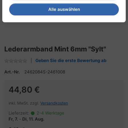
Alle auswählen
Lederarmband Mint 6mm "Sylt"
Geben Sie die erste Bewertung ab
Art.-Nr.
2462084S-2461008
44,80 €
inkl. MwSt. zzgl.
Versandkosten
Lieferzeit:
2-4 Werktage
Fr, 7.
-
Di, 11. Aug.