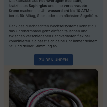
Das Gehäuse aus
hochwertigem Edelstahl
,
kratzfestes
Saphirglas
und eine
verschraubte
Krone
machen die Uhr
wasserdicht bis 10 ATM
–
bereit für Alltag, Sport oder den nächsten Segeltörn.
Dank des
durchdachten Wechselsystems
kannst du
das
Uhrenarmband ganz einfach tauschen
und
zwischen verschiedenen Bandvarianten flexibel
kombinieren. So passt sich deine Uhr immer deinem
Stil und deiner Stimmung an.
ZU DEN UHREN