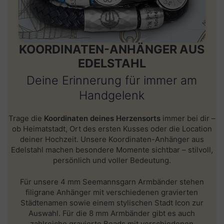
KOORDINATEN-ANHÄNGER AUS
EDELSTAHL
Deine Erinnerung für immer am
Handgelenk
Trage die
Koordinaten deines Herzensorts
immer bei dir –
ob Heimatstadt, Ort des ersten Kusses oder die Location
deiner Hochzeit. Unsere
Koordinaten-Anhänger aus
Edelstahl
machen besondere Momente sichtbar – stilvoll,
persönlich und voller Bedeutung.
Für unsere
4 mm Seemannsgarn Armbänder
stehen
filigrane Anhänger mit verschiedenen
gravierten
Städtenamen
sowie einem stylischen Stadt Icon zur
Auswahl. Für die
8 mm Armbänder
gibt es auch
zahlreiche
gravierte Beads mit verschiedenen