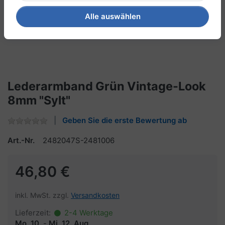
Alle auswählen
Lederarmband Grün Vintage-Look
8mm "Sylt"
Geben Sie die erste Bewertung ab
Art.-Nr.
2482047S-2481006
46,80 €
inkl. MwSt. zzgl.
Versandkosten
Lieferzeit:
2-4 Werktage
Mo, 10.
-
Mi, 12. Aug.