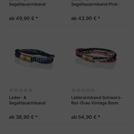
Segeltauarmband
Segeltauarmband Pink-
Schwarz-Weiß mit
Schwarz-Weiß 8mm in
Silberfäden 8mm
Rochenoptik "Trinidad"
ab 49,90 € *
ab 43,90 € *
"Trinidad"
Leder- &
Lederarmband Schwarz-
Segeltauarmband
Rot-Grau Vintage 8mm
Navyblau-Weiß 8mm
"Trinidad"
"Trinidad"
ab 38,90 € *
ab 54,90 € *