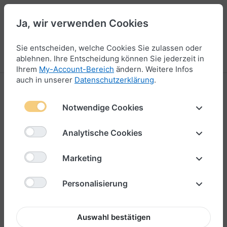
Ja, wir verwenden Cookies
44
Sie entscheiden, welche Cookies Sie zulassen oder
Menü
Anmelden
Vergleichen
Wunschliste
Warenkorb
ablehnen. Ihre Entscheidung können Sie jederzeit in
Ihrem
My-Account-Bereich
ändern. Weitere Infos
auch in unserer
Datenschutzerklärung
.
Trinidad
Notwendige Cookies
1-6
von
6
Analytische Cookies
Marketing
Personalisierung
Auswahl bestätigen