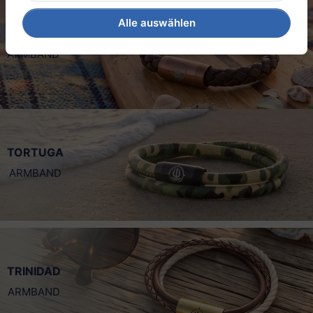
Alle auswählen
SYLT
ARMBAND
TORTUGA
ARMBAND
TRINIDAD
ARMBAND