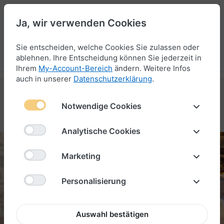
Ja, wir verwenden Cookies
47
Sie entscheiden, welche Cookies Sie zulassen oder
Menü
Anmelden
Vergleichen
Wunschliste
Warenkorb
ablehnen. Ihre Entscheidung können Sie jederzeit in
Ihrem
My-Account-Bereich
ändern. Weitere Infos
auch in unserer
Datenschutzerklärung
.
Notwendige Cookies
LEDER-ARMBÄNDER ENTDECKEN
Analytische Cookies
Marketing
MADEIRA
ARMBAND
Personalisierung
Auswahl bestätigen