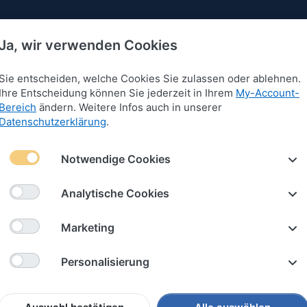
Ja, wir verwenden Cookies
Sie entscheiden, welche Cookies Sie zulassen oder ablehnen.
Ihre Entscheidung können Sie jederzeit in Ihrem
My-Account-
Bereich
ändern. Weitere Infos auch in unserer
 für Armbänder
Anhänger für Armbänder
Schlüssel
Datenschutzerklärung
.
nd
Mehrfarbig
Notwendige Cookies
rfarbig
Analytische Cookies
von
82
Marketing
iere nach
Empfehlung
Personalisierung