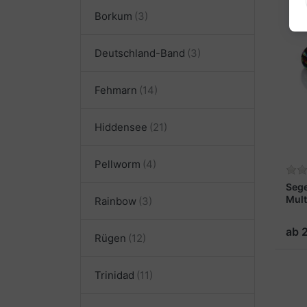
Borkum
Deutschland-Band
Fehmarn
Hiddensee
Pellworm
Seg
Mult
Rainbow
ab 
Rügen
Trinidad