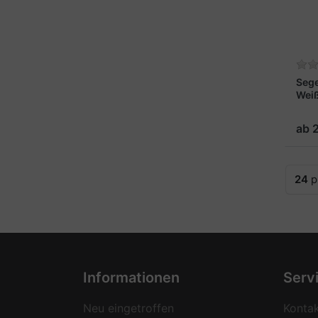
Seg
Wei
ab 
24
p
Informationen
Serv
Neu eingetroffen
Konta