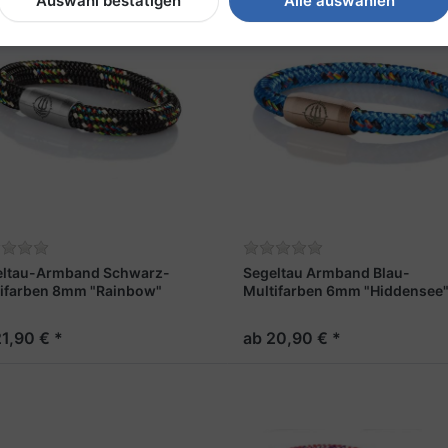
Auswahl bestätigen
Alle auswählen
eltau-Armband Schwarz-
Segeltau Armband Blau-
ifarben 8mm "Rainbow"
Multifarben 6mm "Hiddensee
21,90 € *
ab 20,90 € *