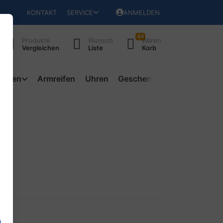
KONTAKT
SERVICE
ANMELDEN
44
Produkte
Wunsch
Waren
Vergleichen
Liste
Korb
ketten
Armreifen
Uhren
Geschenke