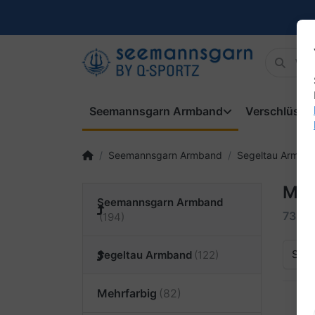
Seemannsgarn Armband
Verschlüsse
Seemannsgarn Armband
Segeltau Armba
Meh
Seemannsgarn Armband
73-82
Sort
Segeltau Armband
Mehrfarbig