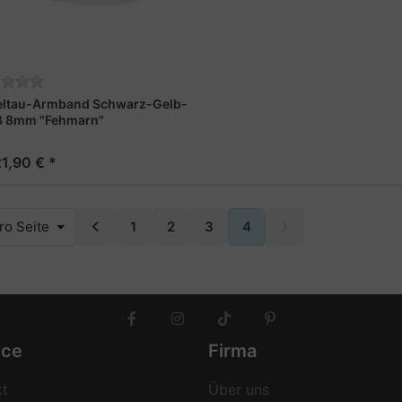
eltau-Armband Schwarz-Gelb-
ß 8mm "Fehmarn"
21,90 € *
ro Seite
1
2
3
4
ice
Firma
kt
Über uns