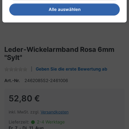
Alle auswählen
Leder-Wickelarmband Rosa 6mm
"Sylt"
Geben Sie die erste Bewertung ab
Art.-Nr.
2462085S2-2461006
52,80 €
inkl. MwSt. zzgl.
Versandkosten
Lieferzeit:
2-4 Werktage
Fr, 7.
-
Di, 11. Aug.