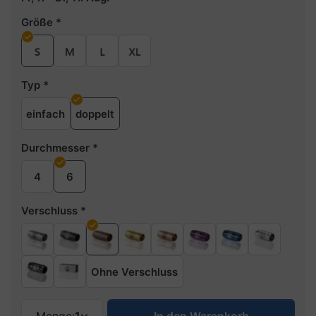
Größe
Typ
einfach
doppelt
Durchmesser
4
6
Verschluss
Ohne Verschluss