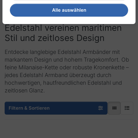
Alle auswählen
Armbänder aus
Edelstahl
vereinen
maritimen
Stil und zeitloses Design
Entdecke langlebige Edelstahl Armbänder mit
markantem Design und hohem Tragekomfort. Ob
feine Milanaise-Kette oder robuste Kronenkette –
jedes Edelstahl Armband überzeugt durch
hochwertigen, hautfreundlichen Edelstahl und
zeitlosen Glanz.
Filtern & Sortieren