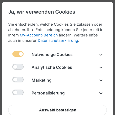
Ja, wir verwenden Cookies
44
Sie entscheiden, welche Cookies Sie zulassen oder
Menü
Anmelden
Vergleichen
Wunschliste
Warenkorb
ablehnen. Ihre Entscheidung können Sie jederzeit in
Ihrem
My-Account-Bereich
ändern. Weitere Infos
auch in unserer
Datenschutzerklärung
.
Edelstahl Armband
Notwendige Cookies
1-2
von
2
Analytische Cookies
Marketing
Personalisierung
Auswahl bestätigen