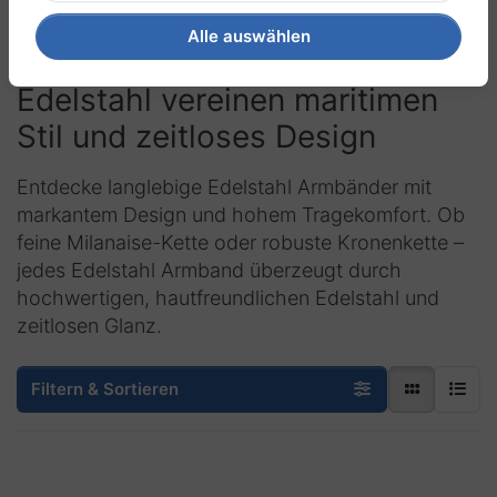
Alle auswählen
Armbänder aus
Edelstahl
vereinen
maritimen
Stil und zeitloses Design
Entdecke langlebige Edelstahl Armbänder mit
markantem Design und hohem Tragekomfort. Ob
feine Milanaise-Kette oder robuste Kronenkette –
jedes Edelstahl Armband überzeugt durch
hochwertigen, hautfreundlichen Edelstahl und
zeitlosen Glanz.
Filtern & Sortieren