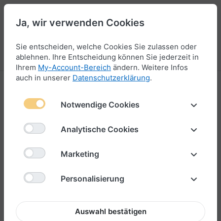
Ja, wir verwenden Cookies
47
Sie entscheiden, welche Cookies Sie zulassen oder
Menü
Anmelden
Vergleichen
Wunschliste
Warenkorb
ablehnen. Ihre Entscheidung können Sie jederzeit in
Ihrem
My-Account-Bereich
ändern. Weitere Infos
auch in unserer
Datenschutzerklärung
.
Edelstahl Armband
Notwendige Cookies
1-2
von
2
Analytische Cookies
Marketing
Personalisierung
Auswahl bestätigen