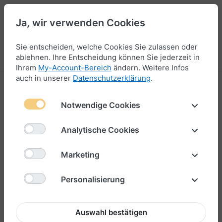
Ja, wir verwenden Cookies
44
Sie entscheiden, welche Cookies Sie zulassen oder
Menü
Anmelden
Vergleichen
Wunschliste
Warenkorb
ablehnen. Ihre Entscheidung können Sie jederzeit in
Ihrem
My-Account-Bereich
ändern. Weitere Infos
auch in unserer
Datenschutzerklärung
.
Charm
Notwendige Cookies
1-24
von
66
Für unsere 4 mm Armbänder stehen
filigrane Anhänger
Analytische Cookies
N
mit dem gravierten
amen
, den
Koordinaten
sowie einem
stylischen
Icon
deiner Lieblingsstadt zur Auswahl. Ob Köln,
Marketing
Berlin oder München - zeige allen deinen Lieblingsort.
Ein einzigartiges Geschenk, ob zum Geburtstag, Jahrestag
Personalisierung
oder als Erinnerung an gemeinsame Erlebnisse.
Auswahl bestätigen