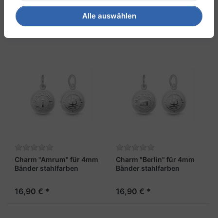
Alle auswählen
Filtern & Sortieren
Charm "Amrum" für 4mm
Charm "Berlin" für 4mm
Bänder stahlfarben
Bänder stahlfarben
16,90 € *
16,90 € *