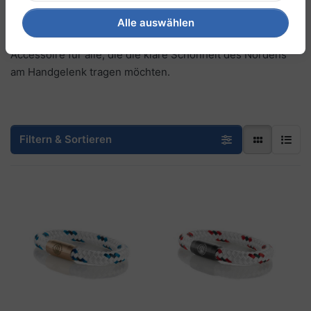
Der praktische Magnetverschluss lässt sich dank unseres
einzigartigen Wechselsystems jederzeit austauschen – für
Alle auswählen
maximale Flexibilität in deinem Look. Ein perfektes
Accessoire für alle, die die klare Schönheit des Nordens
am Handgelenk tragen möchten.
Filtern & Sortieren