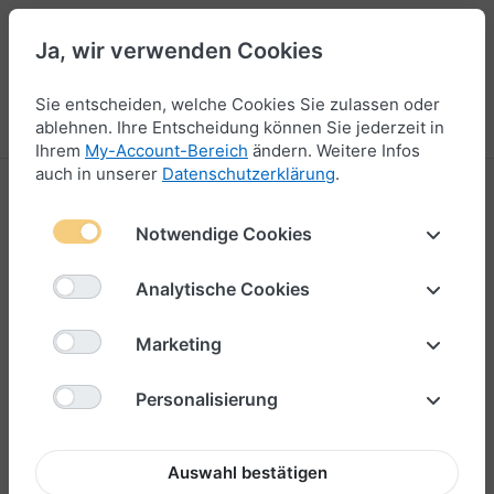
Ja, wir verwenden Cookies
47
Sie entscheiden, welche Cookies Sie zulassen oder
Menü
Anmelden
Vergleichen
Wunschliste
Warenkorb
ablehnen. Ihre Entscheidung können Sie jederzeit in
Ihrem
My-Account-Bereich
ändern. Weitere Infos
auch in unserer
Datenschutzerklärung
.
Borkum
Notwendige Cookies
1-3
von
3
Borkum Segeltau-Armbänder –
Analytische Cookies
Maritimer Klassiker in Weiß
Marketing
Die Borkum Armbänder aus hochwertigem Segeltau
verbinden klare Linien mit einem klassisch-maritimen
Personalisierung
Design. Die Basis bildet
reines Weiß
, ergänzt durch ein
dezentes, geradliniges Muster
– inspiriert von der Ruhe
und Weite der Nordseeinsel Borkum.
Auswahl bestätigen