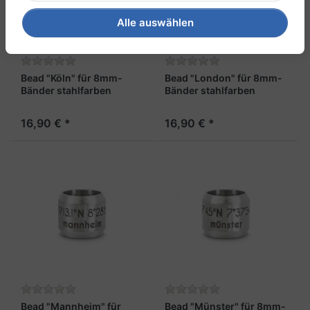
Alle auswählen
Bead "Köln" für 8mm-
Bead "London" für 8mm-
Bänder stahlfarben
Bänder stahlfarben
16,90 € *
16,90 € *
Bead "Mannheim" für
Bead "Münster" für 8mm-