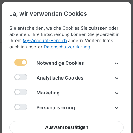
Ja, wir verwenden Cookies
44
Sie entscheiden, welche Cookies Sie zulassen oder
Menü
Anmelden
Vergleichen
Wunschliste
Warenkorb
ablehnen. Ihre Entscheidung können Sie jederzeit in
Ihrem
My-Account-Bereich
ändern. Weitere Infos
auch in unserer
Datenschutzerklärung
.
Bead
Notwendige Cookies
25-48
von
52
Analytische Cookies
Filtern & Sortieren
Marketing
Personalisierung
Auswahl bestätigen