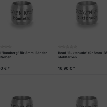
d "Bamberg" für 8mm-Bänder
Bead "Buxtehude" für 8mm-B
lfarben
stahlfarben
90 € *
16,90 € *