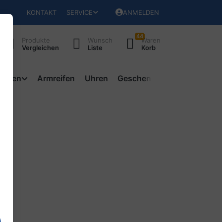
KONTAKT
SERVICE
ANMELDEN
44
Produkte
Wunsch
Waren
Vergleichen
Liste
Korb
ketten
Armreifen
Uhren
Geschenke