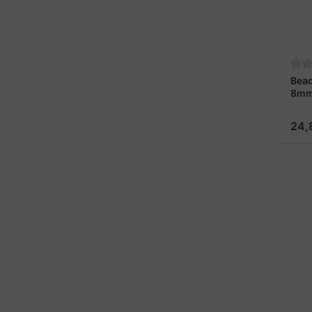
Bead
8mm
24,