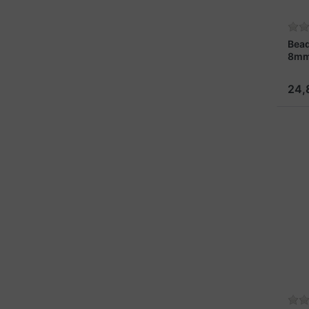
Bead
8mm
24,