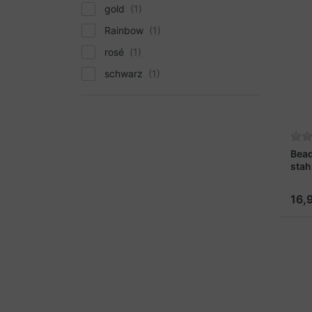
gold
Rainbow
rosé
schwarz
Bea
stah
16,