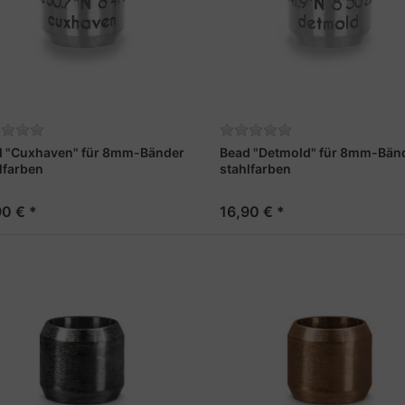
d "Cuxhaven" für 8mm-Bänder
Bead "Detmold" für 8mm-Bän
lfarben
stahlfarben
90 € *
16,90 € *