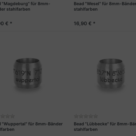
d "Magdeburg" für 8mm-
Bead "Wesel" für 8mm-Bände
er stahlfarben
stahlfarben
90 € *
16,90 € *
 "Wuppertal" für 8mm-Bänder
Bead "Lübbecke" für 8mm-Bä
lfarben
stahlfarben