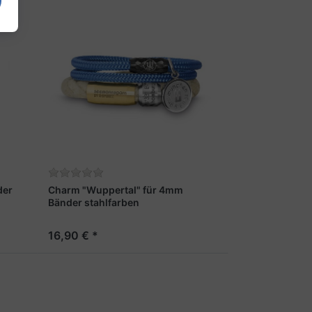
der
Charm "Wuppertal" für 4mm
Bänder stahlfarben
16,90 € *