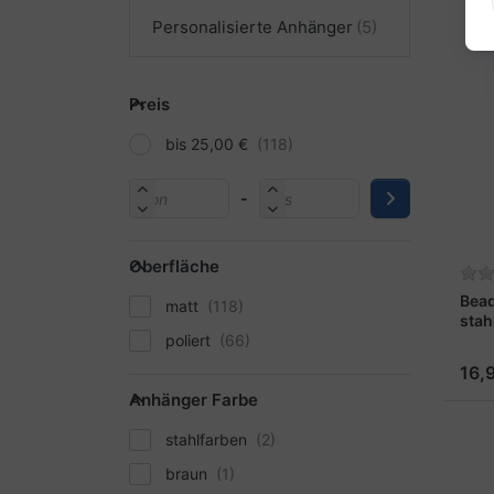
Personalisierte Anhänger
Preis
bis 25,00 €
-
Oberfläche
Bead
matt
stah
poliert
16,
Anhänger Farbe
stahlfarben
braun