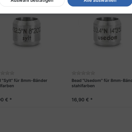
Auswahl bestätigen
Alle auswählen
 "Sylt" für 8mm-Bänder
Bead "Usedom" für 8mm-Bän
lfarben
stahlfarben
90 € *
16,90 € *