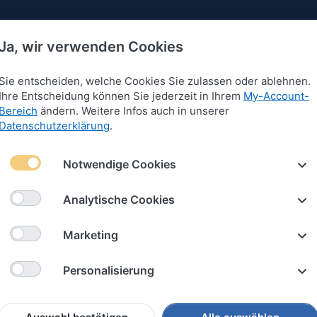
Ja, wir verwenden Cookies
Sie entscheiden, welche Cookies Sie zulassen oder ablehnen.
Ihre Entscheidung können Sie jederzeit in Ihrem
My-Account-
Bereich
ändern. Weitere Infos auch in unserer
 für Armbänder
Anhänger für Armbänder
Schlüssel
Datenschutzerklärung
.
Notwendige Cookies
änger für Armbänder
Analytische Cookies
8
von
118
Marketing
iere nach
Empfehlung
Personalisierung