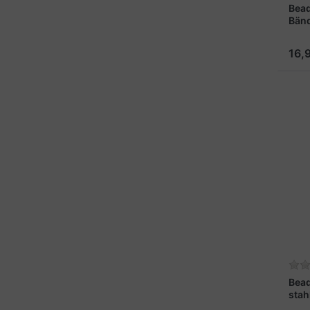
Bea
Bänd
16,
Bead
stah