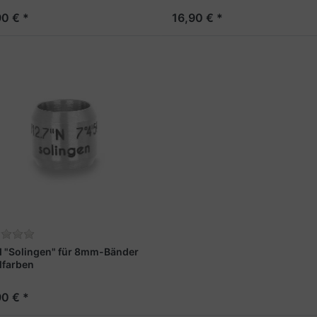
90 € *
16,90 € *
 "Solingen" für 8mm-Bänder
lfarben
90 € *