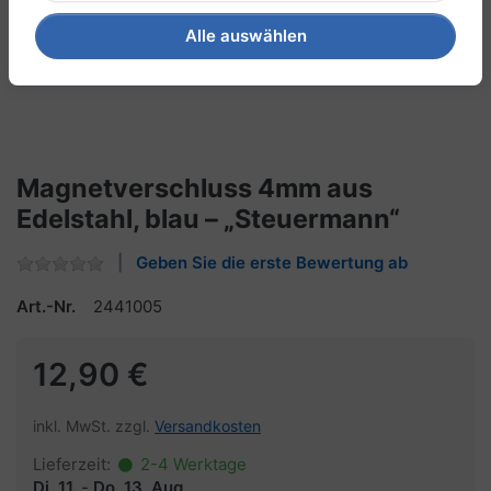
Alle auswählen
Magnetverschluss 4mm aus
Edelstahl, blau – „Steuermann“
Geben Sie die erste Bewertung ab
Art.-Nr.
2441005
12,90 €
inkl. MwSt. zzgl.
Versandkosten
Lieferzeit:
2-4 Werktage
Di, 11.
-
Do, 13. Aug.