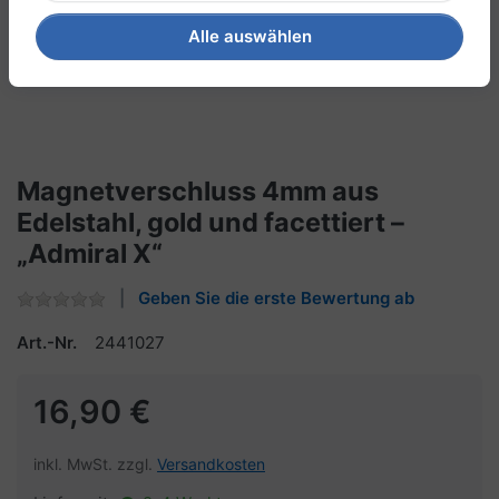
Alle auswählen
Magnetverschluss 4mm aus
Edelstahl, gold und facettiert –
„Admiral X“
Geben Sie die erste Bewertung ab
Art.-Nr.
2441027
16,90 €
inkl. MwSt. zzgl.
Versandkosten