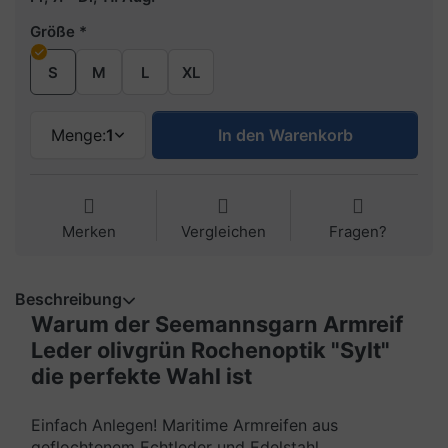
Größe
S
M
L
XL
Menge:
1
In den Warenkorb
Merken
Vergleichen
Fragen?
Beschreibung
Warum der Seemannsgarn Armreif
Leder olivgrün Rochenoptik "Sylt"
die perfekte Wahl ist
Einfach Anlegen! Maritime Armreifen aus
geflochtenem Echtleder und Edelstahl.