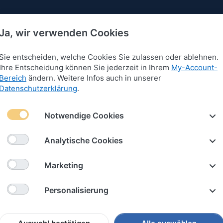
Ja, wir verwenden Cookies
Sie entscheiden, welche Cookies Sie zulassen oder ablehnen.
Ihre Entscheidung können Sie jederzeit in Ihrem
My-Account-
Bereich
ändern. Weitere Infos auch in unserer
 für Armbänder
Anhänger für Armbänder
Schlüssel
Datenschutzerklärung
.
Sylt" Edelstahl matt
Notwendige Cookies
Armreif
Analytische Cookies
"Sylt" E
Marketing
Personalisierung
Art.-Nr.
2590