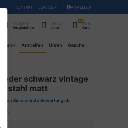
KONTAKT
SERVICE
ANMELDEN
44
Produkte
Wunsch
Waren
Vergleichen
Liste
Korb
ketten
Armreifen
Uhren
Geschenke
 Leder schwarz vintage
delstahl matt
Geben Sie die erste Bewertung ab
044S