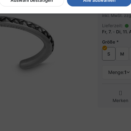
76,90 
Auswahl bestätigen
Alle auswählen
inkl. MwSt. zzg
Lieferzeit:
Fr, 7.
-
Di, 11.
Größe
S
M
Menge:
1
Merken