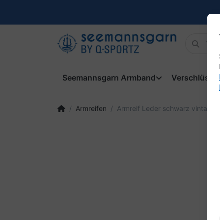
Seemannsgarn Armband
Verschlüsse
Armreifen
Armreif Leder schwarz vintage "