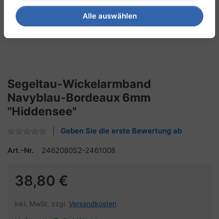
Alle auswählen
Segeltau-Wickelarmband
Navyblau-Bordeaux 6mm
"Hiddensee"
Geben Sie die erste Bewertung ab
Art.-Nr.
2462080S2-2461008
38,80 €
inkl. MwSt. zzgl.
Versandkosten