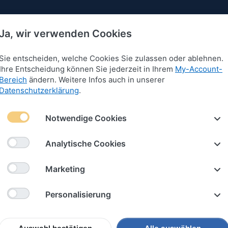
Ja, wir verwenden Cookies
Sie entscheiden, welche Cookies Sie zulassen oder ablehnen.
Ihre Entscheidung können Sie jederzeit in Ihrem
My-Account-
Bereich
ändern. Weitere Infos auch in unserer
 für Armbänder
Anhänger für Armbänder
Schlüssel
Datenschutzerklärung
.
 in Regenbogenfarben 4mm "Rainbow"
Notwendige Cookies
Segelta
Analytische Cookies
Regenb
Marketing
"Rainbo
Personalisierung
Art.-Nr.
2444