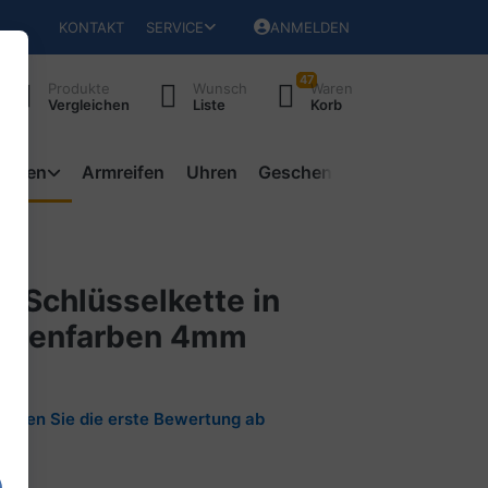
KONTAKT
SERVICE
ANMELDEN
47
Produkte
Wunsch
Waren
Vergleichen
Liste
Korb
ketten
Armreifen
Uhren
Geschenke
u-Schlüsselkette in
ogenfarben 4mm
w"
Geben Sie die erste Bewertung ab
069