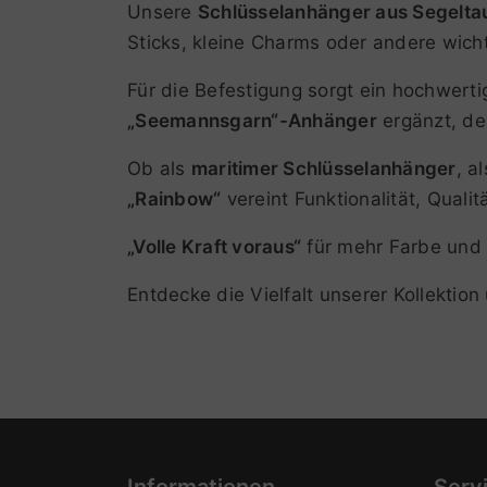
Unsere
Schlüsselanhänger aus Segelta
Sticks, kleine Charms oder andere wicht
Für die Befestigung sorgt ein hochwerti
„Seemannsgarn“-Anhänger
ergänzt, der
Ob als
maritimer Schlüsselanhänger
, a
„Rainbow“
vereint Funktionalität, Quali
„Volle Kraft voraus“
für mehr Farbe und 
Entdecke die Vielfalt unserer Kollektio
Informationen
Serv