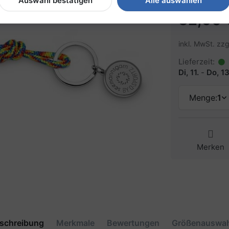
Auswahl bestätigen
Alle auswählen
32,90 
inkl. MwSt. zzg
Lieferzeit:
Di, 11.
-
Do, 13
Menge:
1
Merken
schreibung
Merkmale
Bewertungen
Größenauswah