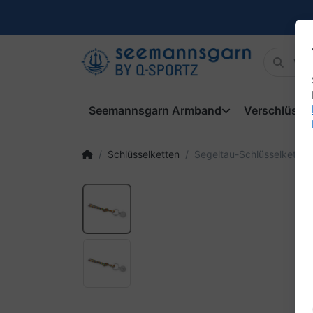
Seemannsgarn Armband
Verschlüsse
Schlüsselketten
Segeltau-Schlüsselkette