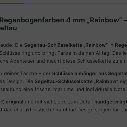
n Regenbogenfarben 4 mm „Rainbow“ –
eltau
reude: Die
Segeltau-Schlüsselkette „Rainbow“
in
Rege
chlüsselring und bringt Farbe in deinen Alltag. Das l
he Abenteuer und macht diese Schlüsselkette zu ein
n deiner Tasche – der
Schlüsselanhänger aus Segelta
es Design. Die
Segeltau-Schlüsselkette „Rainbow“
eig
selbund eine frische, maritime und individuelle Note.
% original
und mit viel Liebe zum Detail
handgefertig
und das charakteristische maritime Design sorgen für 