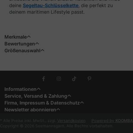
deine
Segeltau-Schlüsselkette
, die perfekt zu
deinem maritimen Lifestyle passt.
Merkmale
Bewertungen
Größenauswahl
Informationen
Service, Versand & Zahlung
Firma, Impressum & Datenschutz
Newsletter abonnieren
* Alle Preise inkl. MwSt., zzgl.
Versandkosten
Powered by
KOOMBA
Copyright © 2026 Seemannsgarn. Alle Rechte vorbehalten.