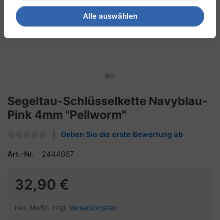
Alle auswählen
Segeltau-Schlüsselkette Navyblau-
Pink 4mm "Pellworm"
Geben Sie die erste Bewertung ab
Art.-Nr.
2444067
32,90 €
inkl. MwSt. zzgl.
Versandkosten