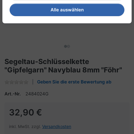
Alle auswählen
Segeltau-Schlüsselkette
"Gipfelgarn" Navyblau 8mm "Föhr"
Geben Sie die erste Bewertung ab
Art.-Nr.
2484024G
32,90 €
inkl. MwSt. zzgl.
Versandkosten