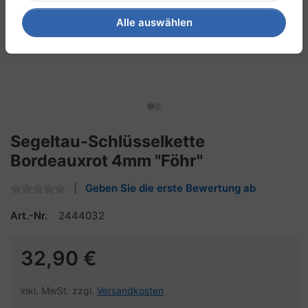
Alle auswählen
Segeltau-Schlüsselkette
Bordeauxrot 4mm "Föhr"
Geben Sie die erste Bewertung ab
Art.-Nr.
2444032
32,90 €
inkl. MwSt. zzgl.
Versandkosten