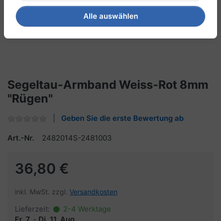
Alle auswählen
Segeltau-Armband Weiss-Rot 8mm
"Rügen"
Geben Sie die erste Bewertung ab
Art.-Nr.
2482014S-2481003
36,80 €
inkl. MwSt. zzgl.
Versandkosten
Lieferzeit:
2-4 Werktage
Fr, 7.
-
Di, 11. Aug.