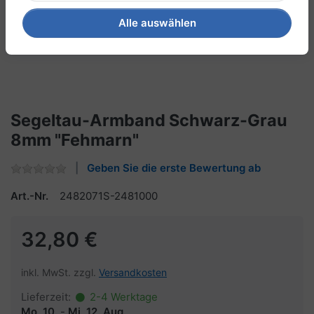
Alle auswählen
Segeltau-Armband Schwarz-Grau
8mm "Fehmarn"
Geben Sie die erste Bewertung ab
Art.-Nr.
2482071S-2481000
32,80 €
inkl. MwSt. zzgl.
Versandkosten
Lieferzeit:
2-4 Werktage
Mo, 10.
-
Mi, 12. Aug.