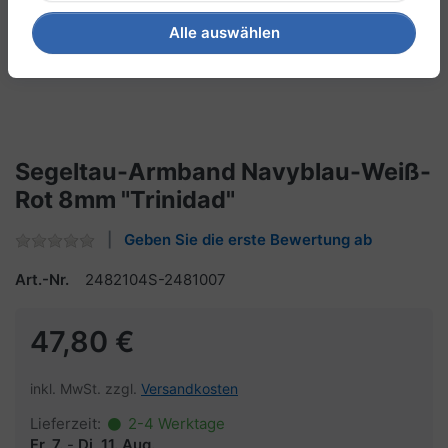
Alle auswählen
Segeltau-Armband Navyblau-Weiß-
Rot 8mm "Trinidad"
Geben Sie die erste Bewertung ab
Art.-Nr.
2482104S-2481007
47,80 €
inkl. MwSt. zzgl.
Versandkosten
Lieferzeit:
2-4 Werktage
Fr, 7.
-
Di, 11. Aug.