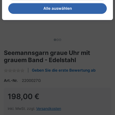
Alle auswählen
Seemannsgarn graue Uhr mit
grauem Band - Edelstahl
Geben Sie die erste Bewertung ab
Art.-Nr.
2200027G
198,00 €
inkl. MwSt. zzgl.
Versandkosten