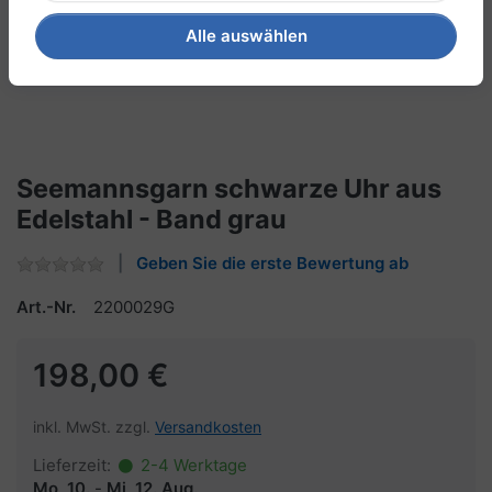
Alle auswählen
Seemannsgarn schwarze Uhr aus
Edelstahl - Band grau
Geben Sie die erste Bewertung ab
Art.-Nr.
2200029G
198,00 €
inkl. MwSt. zzgl.
Versandkosten
Lieferzeit:
2-4 Werktage
Mo, 10.
-
Mi, 12. Aug.