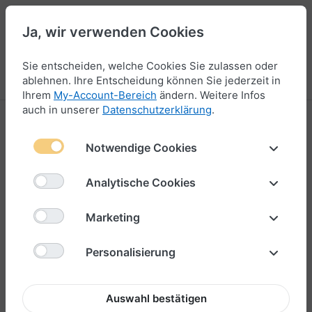
Ja, wir verwenden Cookies
45
Sie entscheiden, welche Cookies Sie zulassen oder
Menü
Anmelden
Vergleichen
Wunschliste
Warenkorb
ablehnen. Ihre Entscheidung können Sie jederzeit in
Ihrem
My-Account-Bereich
ändern. Weitere Infos
auch in unserer
Datenschutzerklärung
.
Produktbewertungen für
Segeltau-
Schlüsselkette Italienfarben Grün-Weiß-Rot
Notwendige Cookies
8mm "Trinidad"
Analytische Cookies
Marketing
Ihre Bewertung?
Personalisierung
Titel Ihrer Bewertung
Auswahl bestätigen