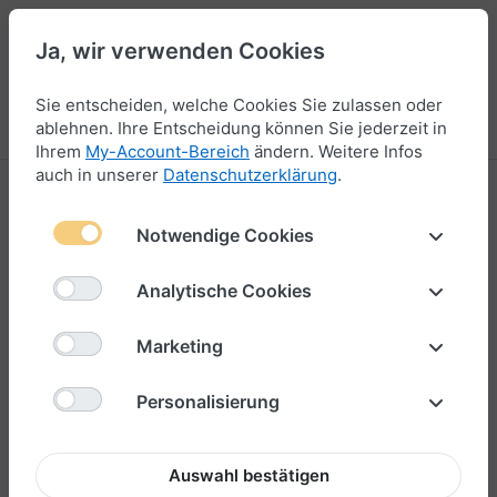
Ja, wir verwenden Cookies
45
Sie entscheiden, welche Cookies Sie zulassen oder
Menü
Anmelden
Vergleichen
Wunschliste
Warenkorb
ablehnen. Ihre Entscheidung können Sie jederzeit in
Ihrem
My-Account-Bereich
ändern. Weitere Infos
auch in unserer
Datenschutzerklärung
.
Produktbewertungen für
Magnetverschluss 4mm aus Edelstahl,
Notwendige Cookies
regenbogenfarben und facettiert – „Maat X“
Analytische Cookies
Marketing
Ihre Bewertung?
Personalisierung
Titel Ihrer Bewertung
Auswahl bestätigen