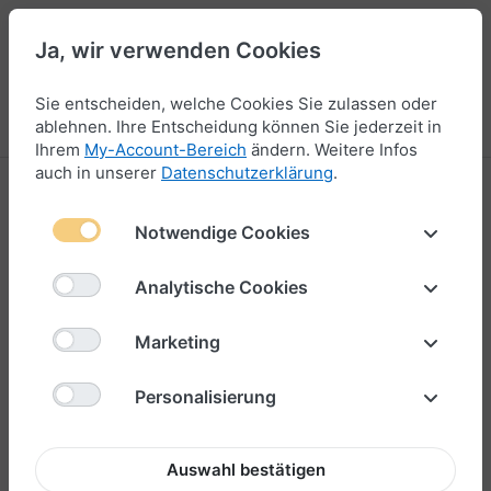
Ja, wir verwenden Cookies
44
Sie entscheiden, welche Cookies Sie zulassen oder
Menü
Anmelden
Vergleichen
Wunschliste
Warenkorb
ablehnen. Ihre Entscheidung können Sie jederzeit in
Ihrem
My-Account-Bereich
ändern. Weitere Infos
auch in unserer
Datenschutzerklärung
.
Produktbewertungen für
Segeltau-
Wickelarmband in Regenbogenfarben 6mm
Notwendige Cookies
"Rainbow"
Analytische Cookies
Marketing
Ihre Bewertung?
Personalisierung
Titel Ihrer Bewertung
Auswahl bestätigen