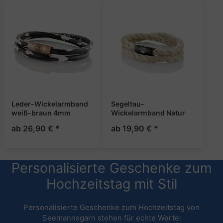
Leder-Wickelarmband
Segeltau-
weiß-braun 4mm
Wickelarmband Natur
"Tortuga"
hanffarbig 6mm
ab 26,90 € *
ab 19,90 € *
"Amrum"
Personalisierte Geschenke zum
Hochzeitstag mit Stil
Personalisierte Geschenke zum Hochzeitstag von
Seemannsgarn stehen für echte Werte: