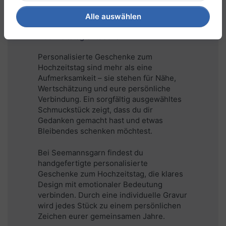
Bedeutung
Alle auswählen
Personalisierte Geschenke zum
Hochzeitstag entdecken
Personalisierte Geschenke zum
Hochzeitstag sind mehr als eine
Aufmerksamkeit – sie stehen für Nähe,
Wertschätzung und eure persönliche
Verbindung. Ein sorgfältig ausgewähltes
Schmuckstück zeigt, dass du dir
Gedanken gemacht hast und etwas
Bleibendes schenken möchtest.
Bei Seemannsgarn findest du
handgefertigte personalisierte
Geschenke zum Hochzeitstag, die klares
Design mit emotionaler Bedeutung
verbinden. Durch eine individuelle Gravur
wird jedes Stück zu einem persönlichen
Zeichen eurer gemeinsamen Jahre.