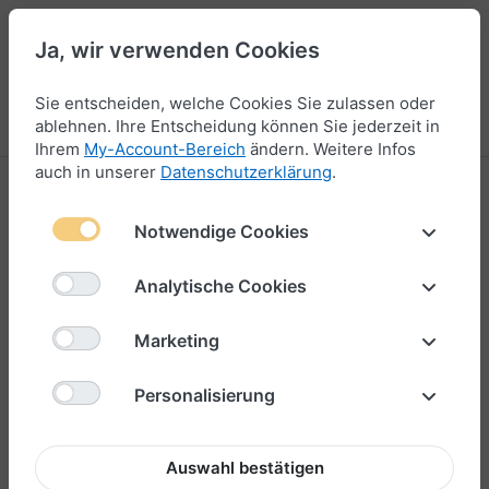
Ja, wir verwenden Cookies
47
Sie entscheiden, welche Cookies Sie zulassen oder
Menü
Anmelden
Vergleichen
Wunschliste
Warenkorb
ablehnen. Ihre Entscheidung können Sie jederzeit in
Ihrem
My-Account-Bereich
ändern. Weitere Infos
auch in unserer
Datenschutzerklärung
.
Notwendige Cookies
Analytische Cookies
Marketing
Personalisierte
Personalisierung
Geschenke zum
Hochzeitstag mit
Auswahl bestätigen