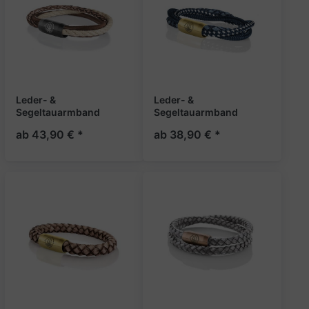
Leder- &
Leder- &
Segeltauarmband
Segeltauarmband
Braun-Beige 8mm
Navyblau-Weiß 8mm
ab 43,90 € *
ab 38,90 € *
"Trinidad"
"Trinidad"