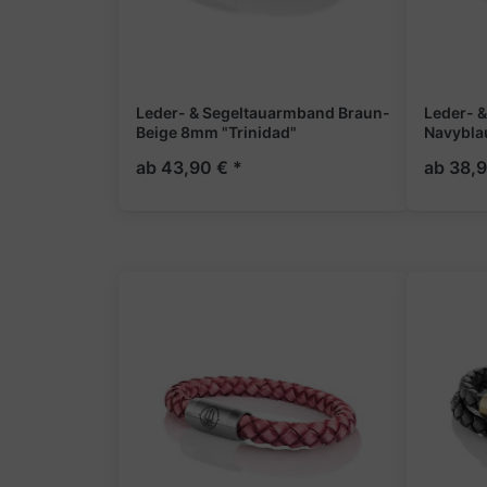
Leder- & Segeltauarmband Braun-
Leder- 
Beige 8mm "Trinidad"
Navybla
ab 43,90 € *
ab 38,9