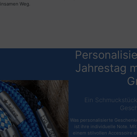
einsamen Weg.
Personalisi
Jahrestag m
G
Ein Schmuckstück
Gesch
Was personalisierte Geschenk
ist ihre individuelle Note. M
einem stilvollen Accessoire e