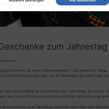
Auswahl bestätigen
Alle auswählen
e Geschenke zum Jahrestag
 entdecken
tag sind mehr als eine Aufmerksamkeit – sie stehen für Nähe,
ltes Schmuckstück zeigt, dass du dir Gedanken gemacht hast u
rtigte personalisierte Geschenke zum Jahrestag, die klares D
ravur wird jedes Stück zu einem persönlichen Zeichen eurer g
ierte Geschenke zum Jahrestag begleiten weit über den Momen