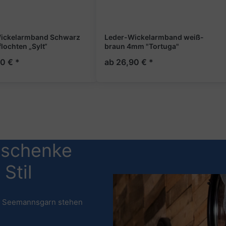
ickelarmband Schwarz
Leder-Wickelarmband weiß-
ochten „Sylt“
braun 4mm "Tortuga"
0 € *
ab 26,90 € *
eschenke
Stil
n Seemannsgarn stehen