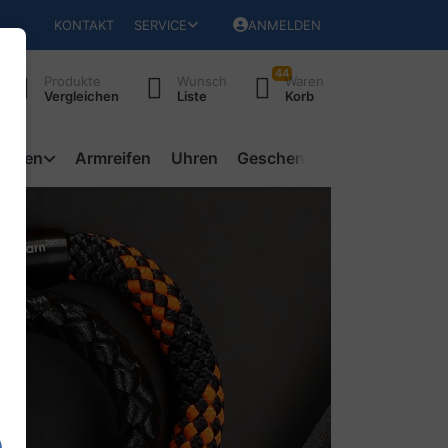
KONTAKT
SERVICE
ANMELDEN
44
Produkte
Wunsch
Waren
Vergleichen
Liste
Korb
ketten
Armreifen
Uhren
Geschenke