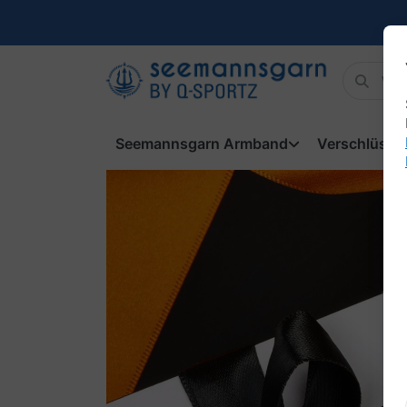
Seemannsgarn Armband
Verschlüsse