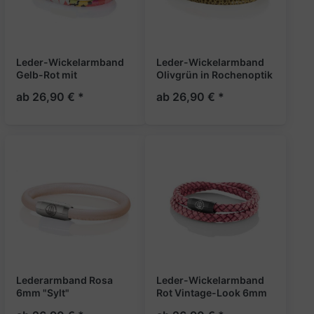
Leder-Wickelarmband
Leder-Wickelarmband
Gelb-Rot mit
Olivgrün in Rochenoptik
Blumenmuster 4mm
4mm "Sylt"
ab 26,90 € *
ab 26,90 € *
"Madeira"
Lederarmband Rosa
Leder-Wickelarmband
6mm "Sylt"
Rot Vintage-Look 6mm
"Sylt"