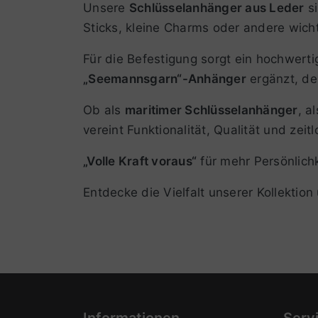
Unsere
Schlüsselanhänger aus Leder
si
Sticks, kleine Charms oder andere wicht
Für die Befestigung sorgt ein hochwerti
„Seemannsgarn“-Anhänger
ergänzt, der
Ob als
maritimer Schlüsselanhänger
, a
vereint Funktionalität, Qualität und zei
„Volle Kraft voraus“
für mehr Persönlich
Entdecke die Vielfalt unserer Kollektio
Informationen
Serv