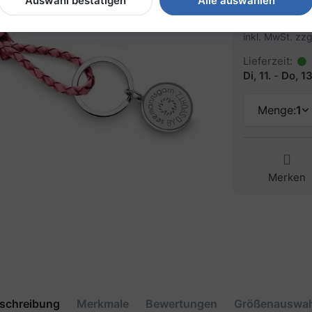
43,90 
Auswahl bestätigen
Alle auswählen
inkl. MwSt. zzg
Lieferzeit:
Di, 11.
-
Do, 13
Menge:
1
Merken
schreibung
Merkmale
Bewertungen
Größenauswah