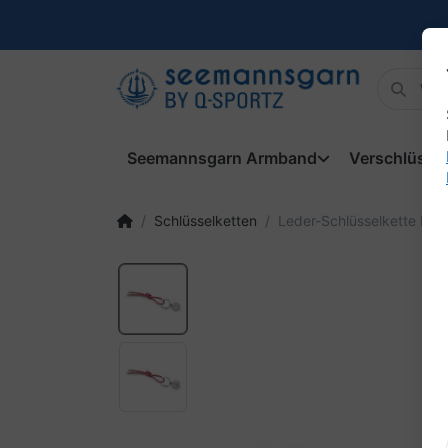
Seemannsgarn Armband
Verschlüsse
Schlüsselketten
Leder-Schlüsselkette Rot