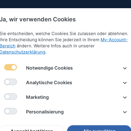
Ja, wir verwenden Cookies
Sie entscheiden, welche Cookies Sie zulassen oder ablehnen.
Ihre Entscheidung können Sie jederzeit in Ihrem
My-Account-
Bereich
ändern. Weitere Infos auch in unserer
 für Armbänder
Anhänger für Armbänder
Schlüssel
Datenschutzerklärung
.
 Vintage-Look 4mm "Sylt"
Notwendige Cookies
Leder-S
Analytische Cookies
Vintage
Marketing
Personalisierung
Art.-Nr.
2444