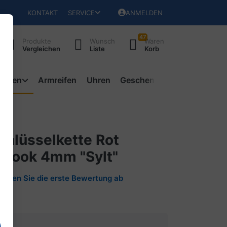
KONTAKT
SERVICE
ANMELDEN
47
Produkte
Wunsch
Waren
Vergleichen
Liste
Korb
ketten
Armreifen
Uhren
Geschenke
chlüsselkette Rot
-Look 4mm "Sylt"
Geben Sie die erste Bewertung ab
048