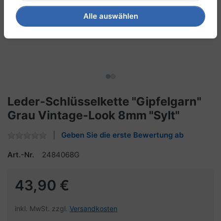
Alle auswählen
Leder-Schlüsselkette "Gipfelgarn"
Grau Vintage-Look 8mm "Sylt"
Geben Sie die erste Bewertung ab
Art.-Nr.
2484068G
43,90 €
inkl. MwSt. zzgl.
Versandkosten