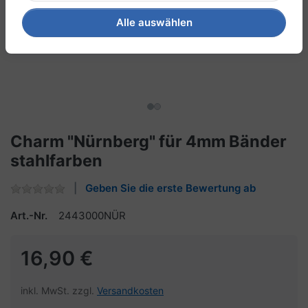
Alle auswählen
Charm "Nürnberg" für 4mm Bänder
stahlfarben
Geben Sie die erste Bewertung ab
Art.-Nr.
2443000NÜR
16,90 €
inkl. MwSt. zzgl.
Versandkosten