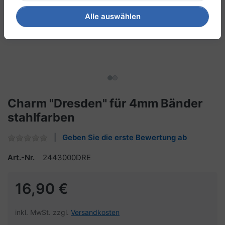
Alle auswählen
Charm "Dresden" für 4mm Bänder
stahlfarben
Geben Sie die erste Bewertung ab
Art.-Nr.
2443000DRE
16,90 €
inkl. MwSt. zzgl.
Versandkosten