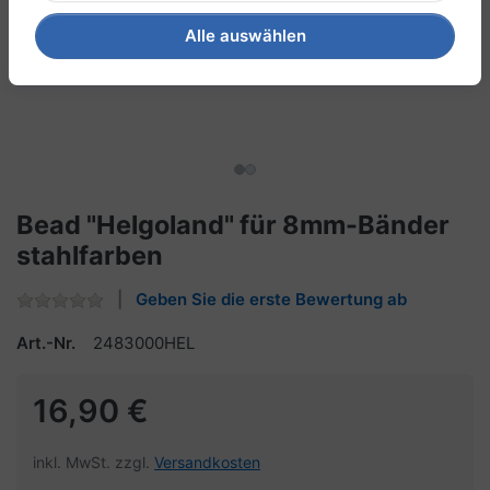
Alle auswählen
Bead "Helgoland" für 8mm-Bänder
stahlfarben
Geben Sie die erste Bewertung ab
Art.-Nr.
2483000HEL
16,90 €
inkl. MwSt. zzgl.
Versandkosten