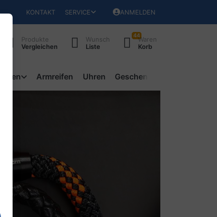
KONTAKT
SERVICE
ANMELDEN
44
Produkte
Wunsch
Waren
Vergleichen
Liste
Korb
ketten
Armreifen
Uhren
Geschenke