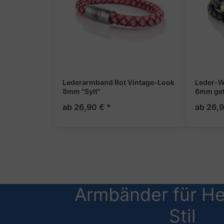
Lederarmband Rot Vintage-Look
Leder-W
8mm "Sylt"
6mm gefl
ab 26,90 € *
ab 26,9
Armbänder für He
Stil