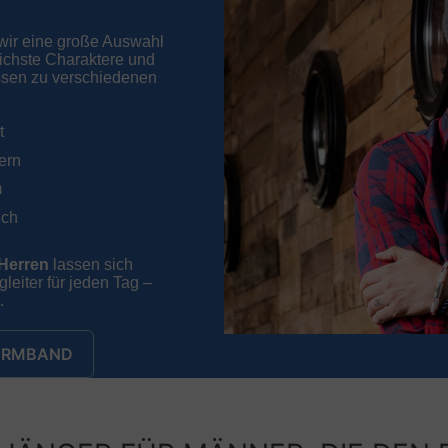
 wir eine große Auswahl
lichste Charaktere und
ssen zu verschiedenen
t
ern
m
ich
Herren
lassen sich
leiter für jeden Tag –
.
 ARMBAND