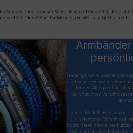
r klare Formen, robuste Materialien und einen Stil, der nicht 
 gemacht für den Alltag: für Männer, die Wert auf Qualität und 
Armbänder f
persönli
Gefertigt aus widerstandsfäh
sind unsere Herrenarmbänder a
für den Alltag und darüber 
durchdachtes Verschlusssyst
Handhab
Jedes Modell lässt sich bei u
gravierbaren Verschluss, ve
Koordinaten oder einer kurzen 
das nicht nur funktional über