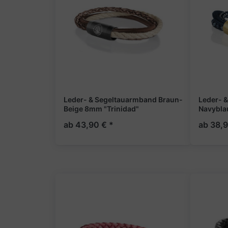
Leder- & Segeltauarmband Braun-
Leder- 
Beige 8mm "Trinidad"
Navybla
ab 43,90 € *
ab 38,9