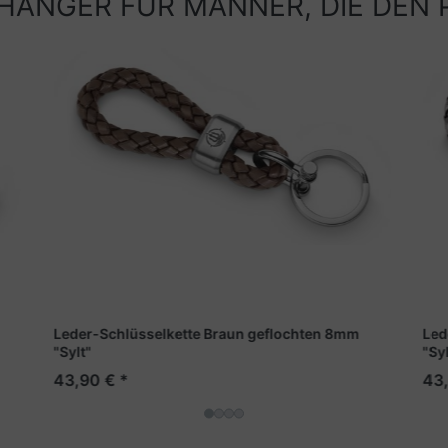
ÄNGER FÜR MÄNNER, DIE DEN 
Leder-Schlüsselkette Braun geflochten 8mm
Led
"Sylt"
"Syl
43,90 € *
43,