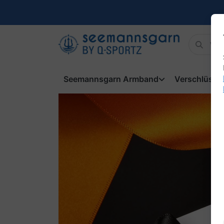
Seemannsgarn Armband
Verschlüsse