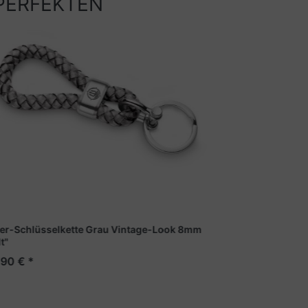
PERFEKTEN
er-Schlüsselkette Grau Vintage-Look 8mm
Leder-Schlüss
t"
"Sylt"
90 € *
43,90 € *