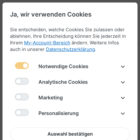
Ja, wir verwenden Cookies
47
Sie entscheiden, welche Cookies Sie zulassen oder
Menü
Anmelden
Vergleichen
Wunschliste
Warenkorb
ablehnen. Ihre Entscheidung können Sie jederzeit in
Ihrem
My-Account-Bereich
ändern. Weitere Infos
auch in unserer
Datenschutzerklärung
.
Anhänger für Armbänder
Notwendige Cookies
97-118
von
118
Analytische Cookies
Filtern & Sortieren
Marketing
Personalisierung
Zurück
1
2
3
4
5
Weiter
Auswahl bestätigen