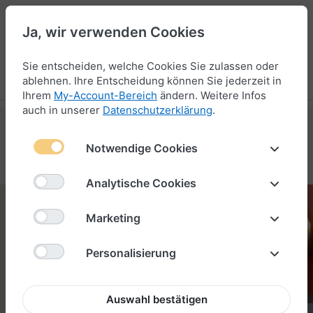
Ja, wir verwenden Cookies
47
Sie entscheiden, welche Cookies Sie zulassen oder
Menü
Anmelden
Vergleichen
Wunschliste
Warenkorb
ablehnen. Ihre Entscheidung können Sie jederzeit in
Ihrem
My-Account-Bereich
ändern. Weitere Infos
auch in unserer
Datenschutzerklärung
.
Notwendige Cookies
VARIANTEN ENTDECKEN
Analytische Cookies
Marketing
PERSONALISIERTE
VERSCHLÜSSE
Personalisierung
Auswahl bestätigen