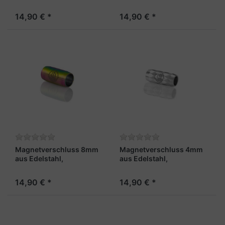
"Admiral"
"Kapitän"
14,90 € *
14,90 € *
Magnetverschluss 8mm
Magnetverschluss 4mm
aus Edelstahl,
aus Edelstahl,
regenbogenfarben -
stahlfarben und facettiert
"Maat"
– „Matrose X“
14,90 € *
14,90 € *