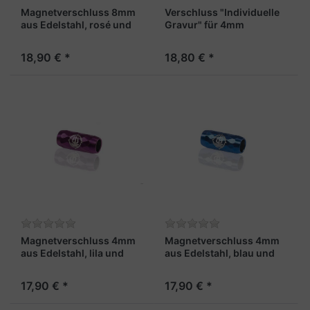
Magnetverschluss 8mm
Verschluss "Individuelle
aus Edelstahl, rosé und
Gravur" für 4mm
facettiert - "Kapitän X"
Armband, stahlfarben
18,90 € *
18,80 € *
Magnetverschluss 4mm
Magnetverschluss 4mm
aus Edelstahl, lila und
aus Edelstahl, blau und
facettiert – „Lotse X“
facettiert – „Steuermann
X“
17,90 € *
17,90 € *