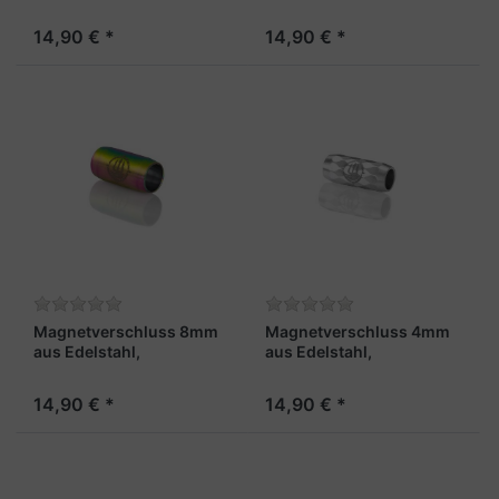
"Admiral"
"Kapitän"
14,90 € *
14,90 € *
Magnetverschluss 8mm
Magnetverschluss 4mm
aus Edelstahl,
aus Edelstahl,
regenbogenfarben -
stahlfarben und facettiert
"Maat"
– „Matrose X“
14,90 € *
14,90 € *