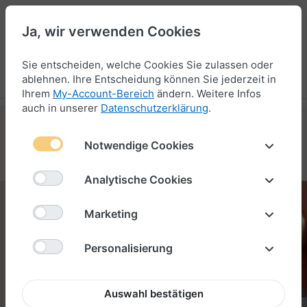
Ja, wir verwenden Cookies
47
Sie entscheiden, welche Cookies Sie zulassen oder
Menü
Anmelden
Vergleichen
Wunschliste
Warenkorb
ablehnen. Ihre Entscheidung können Sie jederzeit in
Ihrem
My-Account-Bereich
ändern. Weitere Infos
auch in unserer
Datenschutzerklärung
.
Notwendige Cookies
VARIANTEN ENTDECKEN
Analytische Cookies
Marketing
PERSONALISIERTE
VERSCHLÜSSE
Personalisierung
Auswahl bestätigen