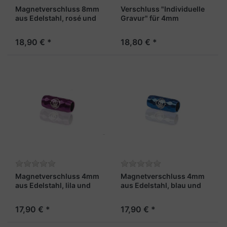
Magnetverschluss 8mm
Verschluss "Individuelle
aus Edelstahl, rosé und
Gravur" für 4mm
facettiert - "Kapitän X"
Armband, stahlfarben
18,90 € *
18,80 € *
Magnetverschluss 4mm
Magnetverschluss 4mm
aus Edelstahl, lila und
aus Edelstahl, blau und
facettiert – „Lotse X“
facettiert – „Steuermann
X“
17,90 € *
17,90 € *