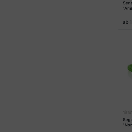
Seg
"Am
ab 
Seg
"Nor