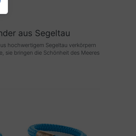
nder aus Segeltau
 aus hochwertigem Segeltau verkörpern
te, sie bringen die Schönheit des Meeres