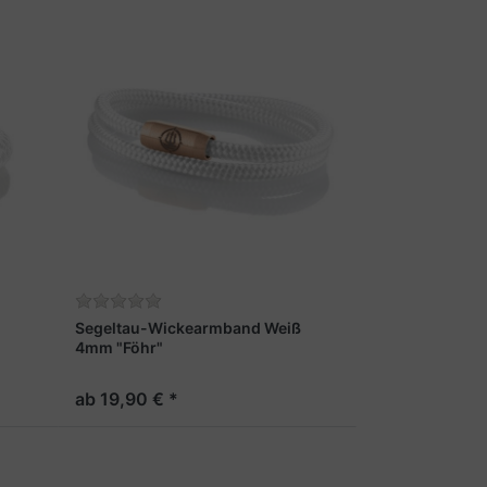
m
Segeltau-Wickearmband Weiß
4mm "Föhr"
ab 19,90 € *