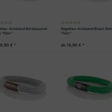
eltau-Armband Bordeauxrot
Segeltau-Armband Braun 8m
 "Föhr"
"Föhr"
19,90 € *
ab 19,90 € *