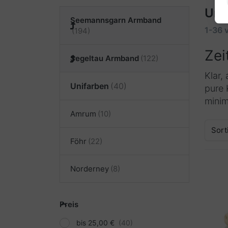
Uni
Seemannsgarn Armband
1-36
Zei
Segeltau Armband
Klar,
Unifarben
pure 
minim
Amrum
Sort
Föhr
Norderney
Preis
bis 25,00 €