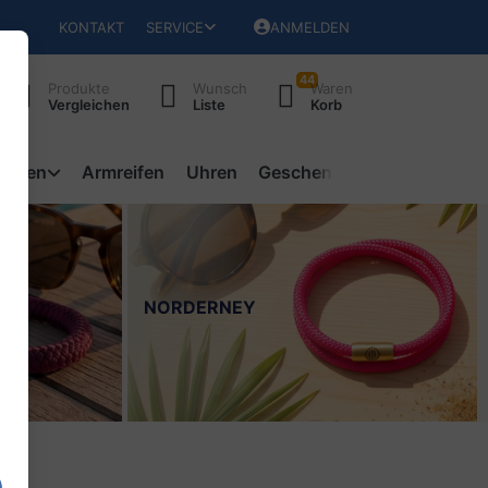
KONTAKT
SERVICE
ANMELDEN
44
Produkte
Wunsch
Waren
Vergleichen
Liste
Korb
ketten
Armreifen
Uhren
Geschenke
NORDERNEY