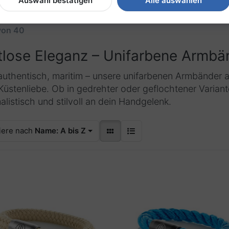
Auswahl bestätigen
Alle auswählen
farben
von
40
tlose Eleganz – Unifarbene Armbä
 authentisch, maritim – unsere unifarbenen Armbänder
Küstenliebe. Ob in gedrehter oder geflochtener Varian
alistisch und stilvoll an dein Handgelenk.
iere nach
Name: A bis Z