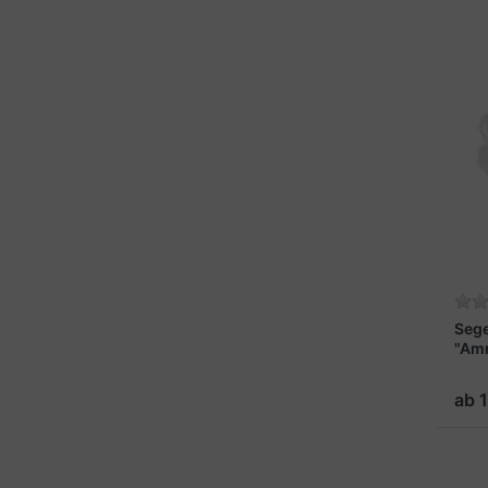
Seg
"Am
ab 