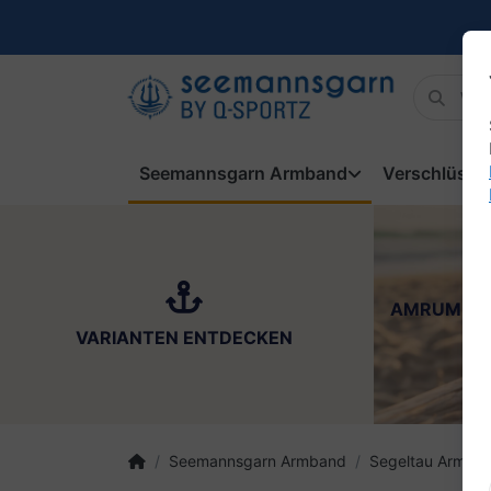
Seemannsgarn Armband
Verschlüsse
AMRUM
VARIANTEN ENTDECKEN
Seemannsgarn Armband
Segeltau Armba