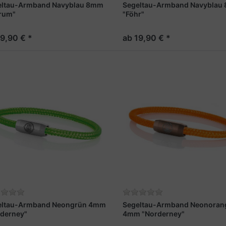
eltau-Armband Navyblau 8mm
Segeltau-Armband Navyblau
rum"
"Föhr"
19,90 € *
ab 19,90 € *
eltau-Armband Neongrün 4mm
Segeltau-Armband Neonoran
derney"
4mm "Norderney"