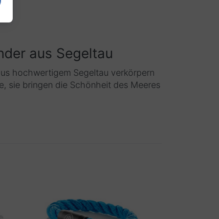
nder aus Segeltau
 aus hochwertigem Segeltau verkörpern
te, sie bringen die Schönheit des Meeres