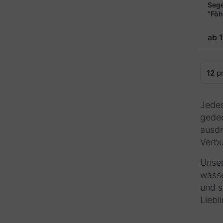
Seg
"Föh
ab 
12
pr
Jedes
gedec
ausdr
Verbu
Unser
wasse
und s
Liebl