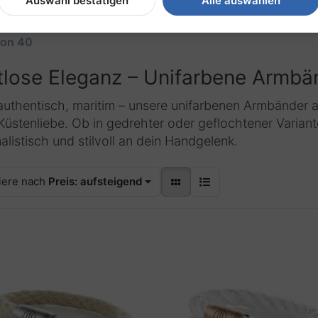
Auswahl bestätigen
Alle auswählen
farben
on
40
tlose Eleganz – Unifarbene Armbä
 authentisch, maritim – unsere unifarbenen Armbänder
Küstenliebe. Ob in gedrehter oder geflochtener Varian
alistisch und stilvoll an dein Handgelenk.
iere nach
Preis: aufsteigend