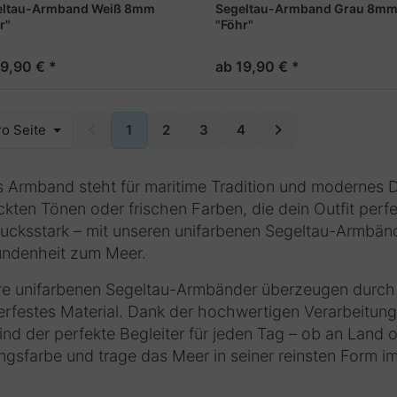
eltau-Armband Weiß 8mm
Segeltau-Armband Grau 8m
r"
"Föhr"
19,90 € *
ab 19,90 € *
o Seite
1
2
3
4
 Armband steht für maritime Tradition und modernes 
kten Tönen oder frischen Farben, die dein Outfit perf
ucksstark – mit unseren unifarbenen Segeltau-Armbände
ndenheit zum Meer.
e unifarbenen Segeltau-Armbänder überzeugen durch ih
rfestes Material. Dank der hochwertigen Verarbeitun
ind der perfekte Begleiter für jeden Tag – ob an Land
ingsfarbe und trage das Meer in seiner reinsten Form im