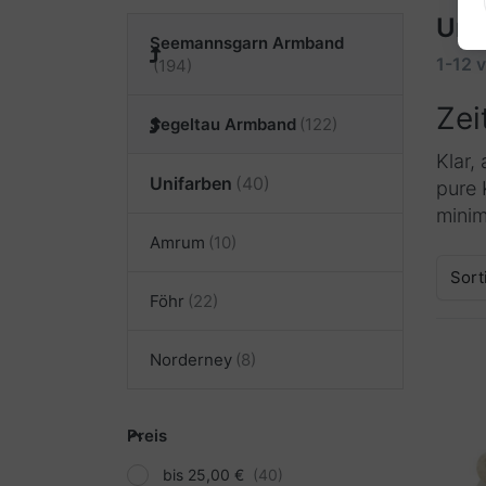
Uni
Seemannsgarn Armband
1-12
v
Zei
Segeltau Armband
Klar,
Unifarben
pure 
minim
Amrum
Sort
Föhr
Norderney
Preis
bis 25,00 €