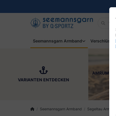
Seemannsgarn Armband
Verschlüsse
AMRUM
VARIANTEN ENTDECKEN
Seemannsgarn Armband
Segeltau Armba