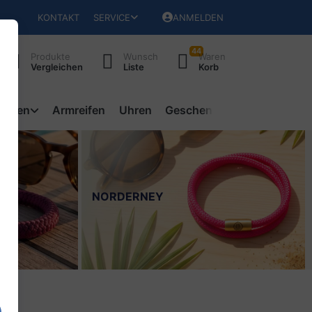
KONTAKT
SERVICE
ANMELDEN
44
Produkte
Wunsch
Waren
Vergleichen
Liste
Korb
ketten
Armreifen
Uhren
Geschenke
NORDERNEY