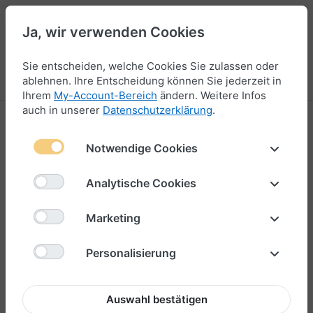
Ja, wir verwenden Cookies
47
Sie entscheiden, welche Cookies Sie zulassen oder
Menü
Anmelden
Vergleichen
Wunschliste
Warenkorb
ablehnen. Ihre Entscheidung können Sie jederzeit in
Ihrem
My-Account-Bereich
ändern. Weitere Infos
auch in unserer
Datenschutzerklärung
.
Sylt
Notwendige Cookies
1-36
von
42
Analytische Cookies
Marketing
Personalisierung
Auswahl bestätigen