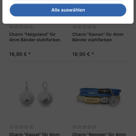
Alle auswählen
Charm "Helgoland" für
Charm "Kamen" für 4mm
4mm Bänder stahlfarben
Bänder stahlfarben
16,90 € *
16,90 € *
Charm "Kassel" für 4mm
Charm "Kempen" für 4mm