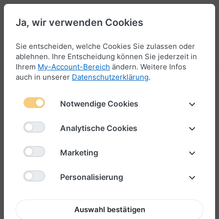
Ja, wir verwenden Cookies
44
Sie entscheiden, welche Cookies Sie zulassen oder
Menü
Anmelden
Vergleichen
Wunschliste
Warenkorb
ablehnen. Ihre Entscheidung können Sie jederzeit in
Ihrem
My-Account-Bereich
ändern. Weitere Infos
auch in unserer
Datenschutzerklärung
.
Charm
Notwendige Cookies
25-36
von
66
Analytische Cookies
Filtern & Sortieren
Marketing
Personalisierung
Auswahl bestätigen