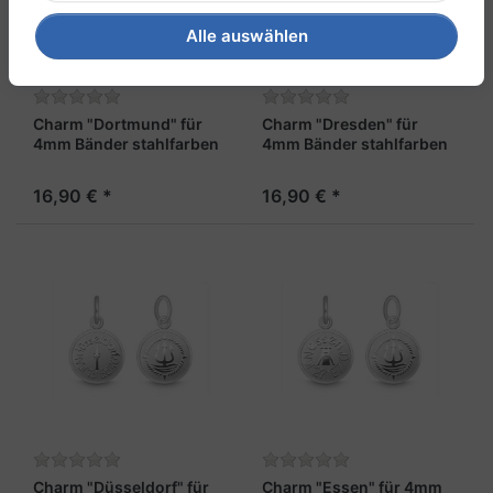
Alle auswählen
Charm "Dortmund" für
Charm "Dresden" für
4mm Bänder stahlfarben
4mm Bänder stahlfarben
16,90 € *
16,90 € *
Charm "Düsseldorf" für
Charm "Essen" für 4mm