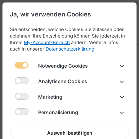
Ja, wir verwenden Cookies
47
Sie entscheiden, welche Cookies Sie zulassen oder
Menü
Anmelden
Vergleichen
Wunschliste
Warenkorb
ablehnen. Ihre Entscheidung können Sie jederzeit in
Ihrem
My-Account-Bereich
ändern. Weitere Infos
auch in unserer
Datenschutzerklärung
.
Charm
Notwendige Cookies
13-24
von
66
Analytische Cookies
Filtern & Sortieren
Marketing
Personalisierung
Auswahl bestätigen