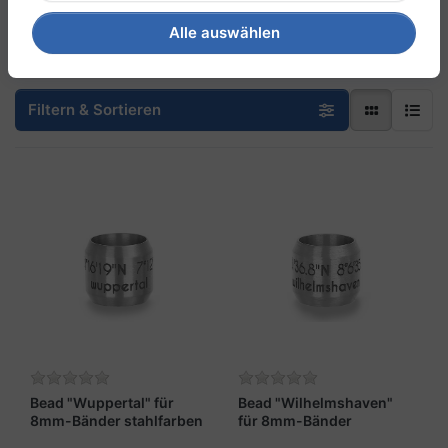
oder als Erinnerung an gemeinsame Erlebnisse.
Alle auswählen
Filtern & Sortieren
Bead "Wuppertal" für
Bead "Wilhelmshaven"
8mm-Bänder stahlfarben
für 8mm-Bänder
stahlfarben