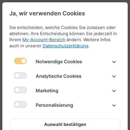
Ja, wir verwenden Cookies
44
Sie entscheiden, welche Cookies Sie zulassen oder
Menü
Anmelden
Vergleichen
Wunschliste
Warenkorb
ablehnen. Ihre Entscheidung können Sie jederzeit in
Ihrem
My-Account-Bereich
ändern. Weitere Infos
auch in unserer
Datenschutzerklärung
.
Bead
Notwendige Cookies
1-52
von
52
Für unsere 8 mm Armbänder gibt es
zahlreiche gravierte
Analytische Cookies
Beads
mit verschiedenen Städtenamen und den
dazugehörigen Koordinaten. Sollte dein Lieblingsort nicht
Marketing
dabei sein, kannst du deinen eigenen Bead für ein 6mm
oder 8mm-Armband in deiner Lieblingsfarbe ganz
Personalisierung
individuell gravieren
lassen – mit den exakten Koordinaten
deines besonderen Platzes.
Auswahl bestätigen
Ein einzigartiges Geschenk, ob zum Geburtstag, Jahrestag